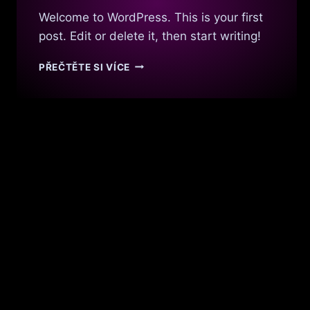
Welcome to WordPress. This is your first
post. Edit or delete it, then start writing!
HELLO
PŘEČTĚTE SI VÍCE
WORLD!