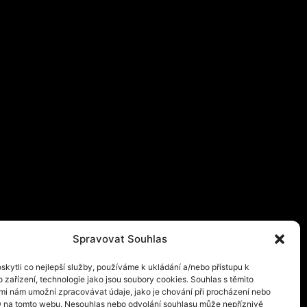
Spravovat Souhlas
kytli co nejlepší služby, používáme k ukládání a/nebo přístupu k
 zařízení, technologie jako jsou soubory cookies. Souhlas s těmito
mi nám umožní zpracovávat údaje, jako je chování při procházení nebo
D na tomto webu. Nesouhlas nebo odvolání souhlasu může nepříznivě