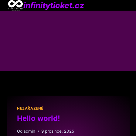
Přeskočit
infinityticket.cz
na
obsah
NEZAŘAZENÉ
Hello world!
Od
admin
9 prosince, 2025