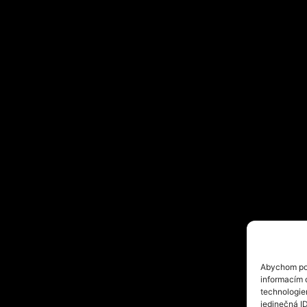
Abychom pos
informacím o
technologie
jedinečná I